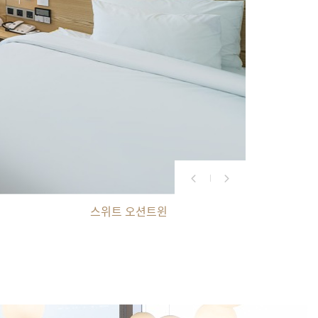
이그제큐티브 오션 스위트