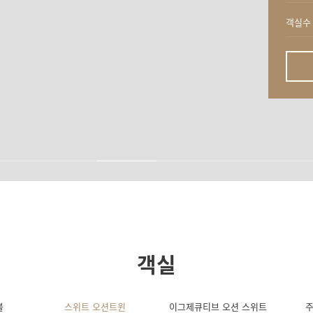
객실수
객실
블
스위트 오션트윈
이그제큐티브 오션 스위트
주