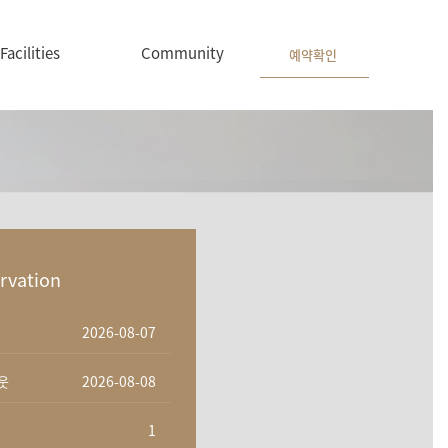
Facilities
Community
예약확인
rvation
웃